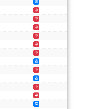
错
中
中
中
中
中
中
错
中
错
中
中
错