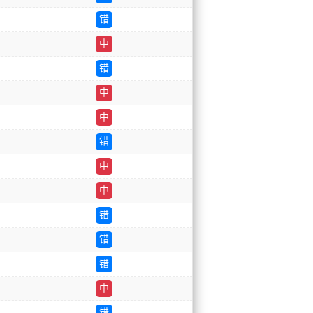
错
中
错
中
中
错
中
中
错
错
错
中
错