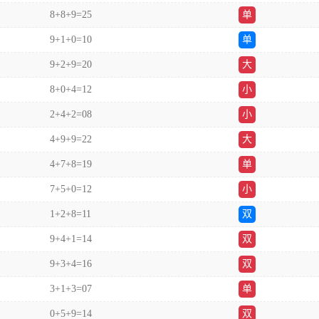
8+8+9=25
单
9+1+0=10
单
9+2+9=20
大
8+0+4=12
小
2+4+2=08
小
4+9+9=22
大
4+7+8=19
单
7+5+0=12
小
1+2+8=11
双
9+4+1=14
双
9+3+4=16
双
3+1+3=07
单
0+5+9=14
双