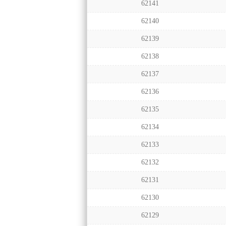
62141
62140
62139
62138
62137
62136
62135
62134
62133
62132
62131
62130
62129