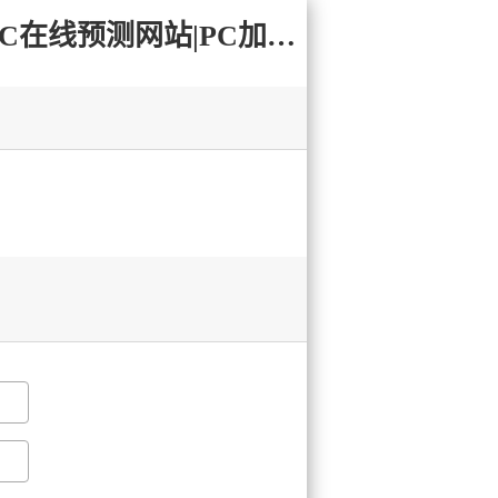
永久预测;PC001.COm 加拿大2.8-在线走势|加拿大pc走势预测|PC在线预测网站|PC加拿大2.8预测结果|加拿大预测pc2.8咪牌|加拿大咪牌刮刮结果_专业走势结果分析!