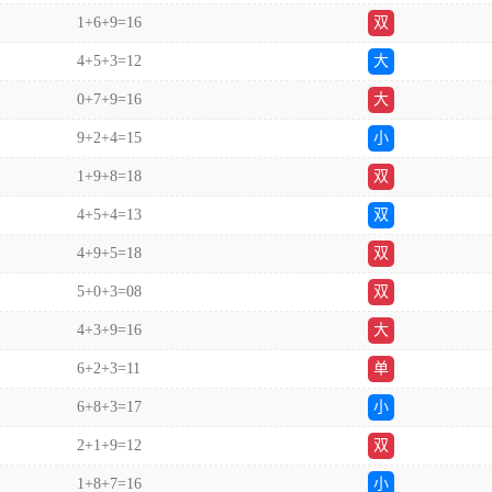
1+6+9=16
双
4+5+3=12
大
0+7+9=16
大
9+2+4=15
小
1+9+8=18
双
4+5+4=13
双
4+9+5=18
双
5+0+3=08
双
4+3+9=16
大
6+2+3=11
单
6+8+3=17
小
2+1+9=12
双
1+8+7=16
小