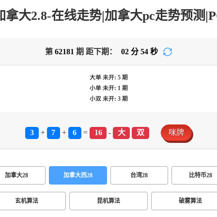
第
62181
期 距下期：
02
分
54
秒
大单
未开:
5
期
小单
未开:
1
期
小双
未开:
3
期
3
+
7
+
6
=
16
-
大
双
咪牌
加拿大28
加拿大西28
台湾28
比特币28
玄机算法
昆机算法
破雾算法