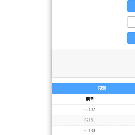
预测
期号
62182
62181
62180