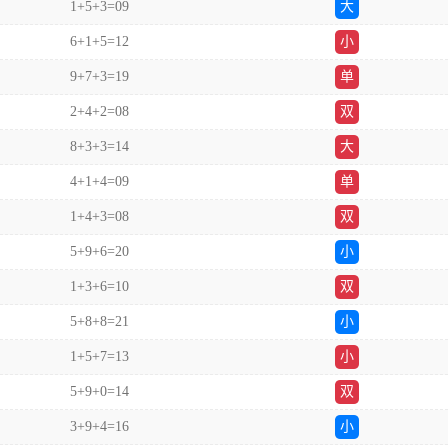
1+5+3=09
大
6+1+5=12
小
9+7+3=19
单
2+4+2=08
双
8+3+3=14
大
4+1+4=09
单
1+4+3=08
双
5+9+6=20
小
1+3+6=10
双
5+8+8=21
小
1+5+7=13
小
5+9+0=14
双
3+9+4=16
小