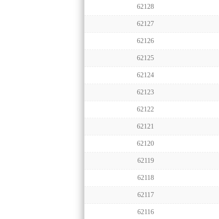
62128
62127
62126
62125
62124
62123
62122
62121
62120
62119
62118
62117
62116