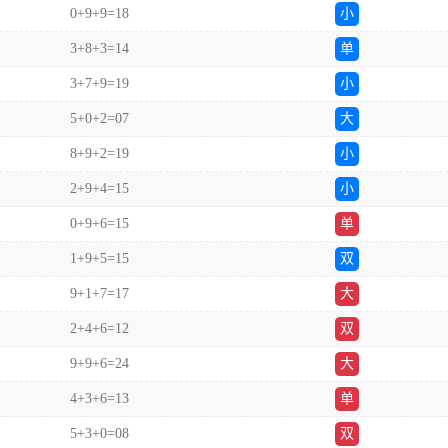
0+9+9=18
小
3+8+3=14
单
3+7+9=19
小
5+0+2=07
大
8+9+2=19
小
2+9+4=15
小
0+9+6=15
单
1+9+5=15
双
9+1+7=17
大
2+4+6=12
双
9+9+6=24
大
4+3+6=13
单
5+3+0=08
双