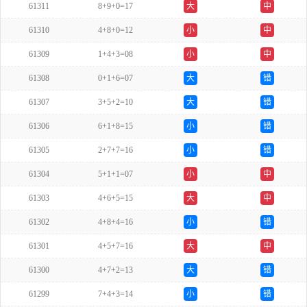
61311
8+9+0=17
大
中
61310
4+8+0=12
小
中
61309
1+4+3=08
小
中
61308
0+1+6=07
大
错
61307
3+5+2=10
大
错
61306
6+1+8=15
小
错
61305
2+7+7=16
小
错
61304
5+1+1=07
小
中
61303
4+6+5=15
大
中
61302
4+8+4=16
小
错
61301
4+5+7=16
大
中
61300
4+7+2=13
大
错
61299
7+4+3=14
小
错