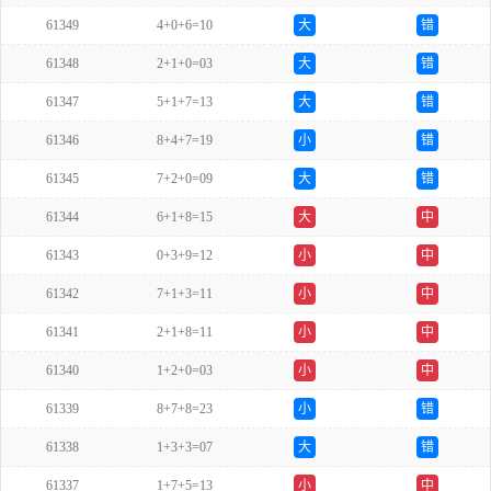
61349
4+0+6=10
大
错
61348
2+1+0=03
大
错
61347
5+1+7=13
大
错
61346
8+4+7=19
小
错
61345
7+2+0=09
大
错
61344
6+1+8=15
大
中
61343
0+3+9=12
小
中
61342
7+1+3=11
小
中
61341
2+1+8=11
小
中
61340
1+2+0=03
小
中
61339
8+7+8=23
小
错
61338
1+3+3=07
大
错
61337
1+7+5=13
小
中