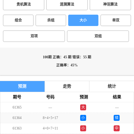
贵机算法
涟漪算法
神羽算法
组合
杀组
大小
单双
双项
双组
100期 正确：45 期 错误：55 期
正确率：45%
预测
走势
统计
期号
号码
预测
结果
61365
---
大
---
双
61364
8+4+5=17
小
错
61363
4+0+7=11
小
中