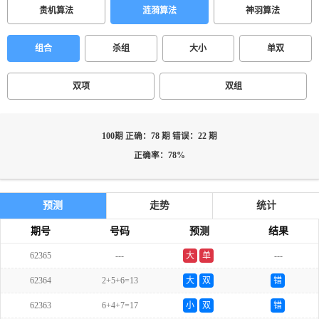
贵机算法
涟漪算法
神羽算法
组合
杀组
大小
单双
双项
双组
100期 正确：78 期 错误：22 期
正确率：78%
预测
走势
统计
期号
号码
预测
结果
62365
---
大
单
---
62364
2+5+6=13
大
双
错
62363
6+4+7=17
小
双
错