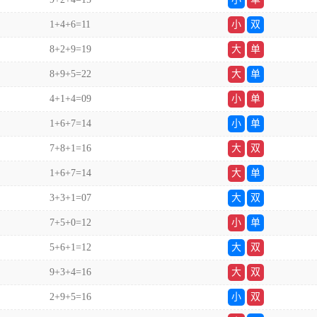
1+4+6=11
小
双
8+2+9=19
大
单
8+9+5=22
大
单
4+1+4=09
小
单
1+6+7=14
小
单
7+8+1=16
大
双
1+6+7=14
大
单
3+3+1=07
大
双
7+5+0=12
小
单
5+6+1=12
大
双
9+3+4=16
大
双
2+9+5=16
小
双