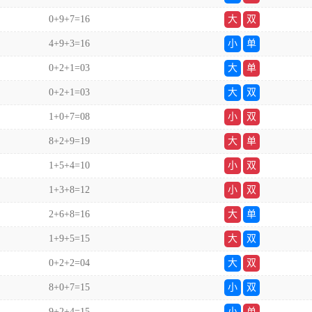
0+9+7=16
大
双
4+9+3=16
小
单
0+2+1=03
大
单
0+2+1=03
大
双
1+0+7=08
小
双
8+2+9=19
大
单
1+5+4=10
小
双
1+3+8=12
小
双
2+6+8=16
大
单
1+9+5=15
大
双
0+2+2=04
大
双
8+0+7=15
小
双
9+2+4=15
小
单