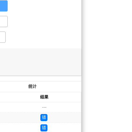
统计
结果
---
错
错