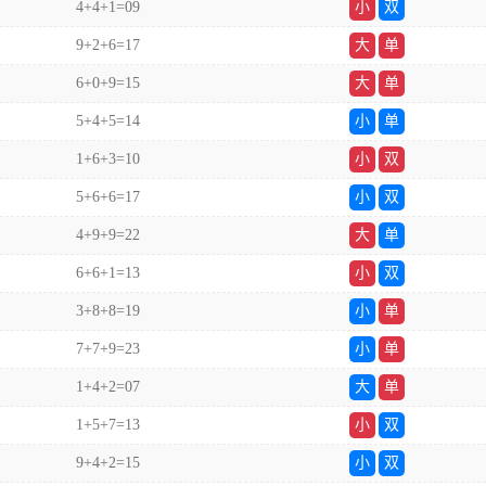
4+4+1=09
小
双
9+2+6=17
大
单
6+0+9=15
大
单
5+4+5=14
小
单
1+6+3=10
小
双
5+6+6=17
小
双
4+9+9=22
大
单
6+6+1=13
小
双
3+8+8=19
小
单
7+7+9=23
小
单
1+4+2=07
大
单
1+5+7=13
小
双
9+4+2=15
小
双