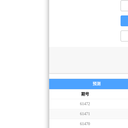
预测
期号
61472
61471
61470