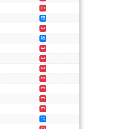
中
错
中
错
中
中
中
中
中
中
中
错
中