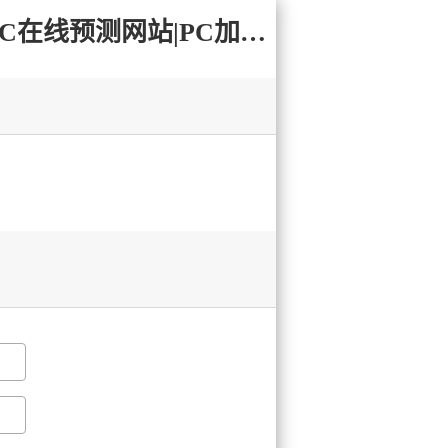
永久预测;PC001.COm 加拿大2.8-在线走势|加拿大pc走势预测|PC在线预测网站|PC加拿大2.8预测结果|加拿大预测pc2.8咪牌|加拿大咪牌刮刮结果_专业走势结果分析!