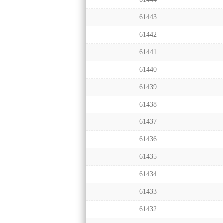
61443
61442
61441
61440
61439
61438
61437
61436
61435
61434
61433
61432