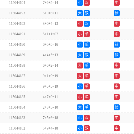
115044194
7+2+5=14
小
双
中
115044193
5+0+6=11
大
双
错
115044192
3+6+4=13
小
双
中
115044191
5+1+1=07
小
单
中
115044190
6+5+5=16
小
单
错
115044189
4+4+5=13
大
双
错
115044188
6+6+2=14
大
单
中
115044187
9+1+9=19
大
单
中
115044186
9+5+5=19
小
单
中
115044185
4+7+0=11
小
单
中
115044184
2+3+5=10
大
单
错
115044183
7+5+6=18
小
双
中
115044182
5+9+4=18
小
双
中