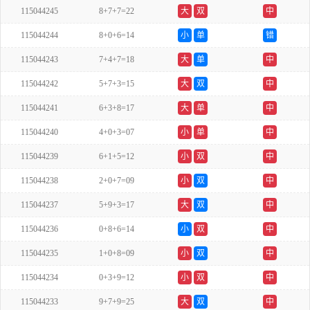
115044245
8+7+7=22
大
双
中
115044244
8+0+6=14
小
单
错
115044243
7+4+7=18
大
单
中
115044242
5+7+3=15
大
双
中
115044241
6+3+8=17
大
单
中
115044240
4+0+3=07
小
单
中
115044239
6+1+5=12
小
双
中
115044238
2+0+7=09
小
双
中
115044237
5+9+3=17
大
双
中
115044236
0+8+6=14
小
双
中
115044235
1+0+8=09
小
双
中
115044234
0+3+9=12
小
双
中
115044233
9+7+9=25
大
双
中