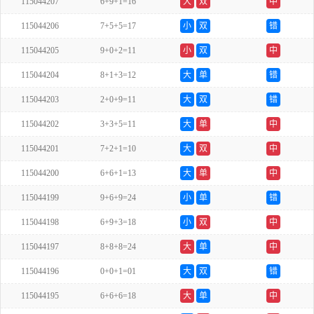
115044207
6+9+1=16
大
双
中
115044206
7+5+5=17
小
双
错
115044205
9+0+2=11
小
双
中
115044204
8+1+3=12
大
单
错
115044203
2+0+9=11
大
双
错
115044202
3+3+5=11
大
单
中
115044201
7+2+1=10
大
双
中
115044200
6+6+1=13
大
单
中
115044199
9+6+9=24
小
单
错
115044198
6+9+3=18
小
双
中
115044197
8+8+8=24
大
单
中
115044196
0+0+1=01
大
双
错
115044195
6+6+6=18
大
单
中