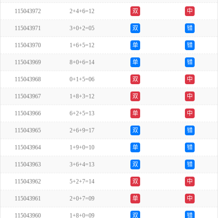
115043972
2+4+6=12
双
中
115043971
3+0+2=05
双
错
115043970
1+6+5=12
单
错
115043969
8+0+6=14
单
错
115043968
0+1+5=06
双
中
115043967
1+8+3=12
双
中
115043966
6+2+5=13
单
中
115043965
2+6+9=17
双
错
115043964
1+9+0=10
单
错
115043963
3+6+4=13
双
错
115043962
5+2+7=14
双
中
115043961
2+0+7=09
单
中
115043960
1+8+0=09
双
错