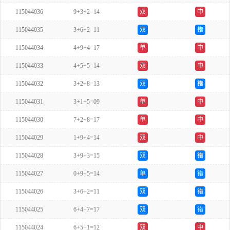
115044036
9+3+2=14
双
中
115044035
3+6+2=11
双
错
115044034
4+9+4=17
单
中
115044033
4+5+5=14
双
中
115044032
3+2+8=13
双
错
115044031
3+1+5=09
单
中
115044030
7+2+8=17
单
中
115044029
1+9+4=14
双
中
115044028
3+9+3=15
双
错
115044027
0+9+5=14
单
错
115044026
3+6+2=11
双
错
115044025
6+4+7=17
双
错
115044024
6+5+1=12
双
中