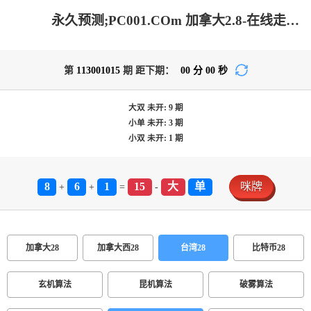
永久预测;PC001.COm 加拿大2.8-在线走势|加拿大pc走势预测|PC在线预测网站|PC加拿大2.8预测结果|加拿大预测pc2.8咪牌|加拿大咪牌刮刮结果_专业走势结果分析!
第
113001015
期 距下期：
00
分
00
秒
大双
未开:
9
期
小单
未开:
3
期
小双
未开:
1
期
8
6
1
15
大
单
咪牌
+
+
=
-
加拿大28
加拿大西28
台湾28
比特币28
玄机算法
昆机算法
破雾算法