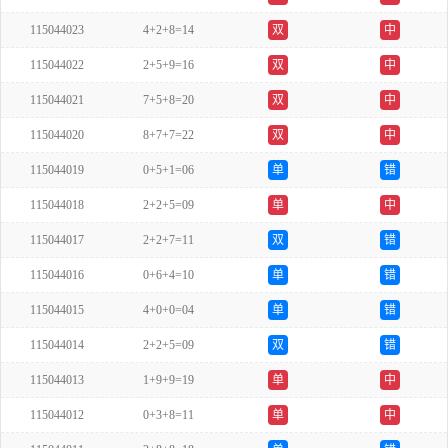
115044023
4+2+8=14
双
中
115044022
2+5+9=16
双
中
115044021
7+5+8=20
双
中
115044020
8+7+7=22
双
中
115044019
0+5+1=06
单
错
115044018
2+2+5=09
单
中
115044017
2+2+7=11
双
错
115044016
0+6+4=10
单
错
115044015
4+0+0=04
单
错
115044014
2+2+5=09
双
错
115044013
1+9+9=19
单
中
115044012
0+3+8=11
单
中