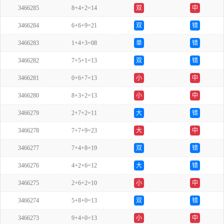
3466285
8+4+2=14
双
中
3466284
6+6+9=21
双
错
3466283
1+4+3=08
单
错
3466282
7+5+1=13
双
错
3466281
0+6+7=13
小
中
3466280
8+3+2=13
小
中
3466279
2+7+2=11
大
错
3466278
7+7+9=23
大
中
3466277
7+4+8=19
双
错
3466276
4+2+6=12
大
错
3466275
2+6+2=10
小
中
3466274
5+8+0=13
双
错
3466273
9+4+0=13
小
中