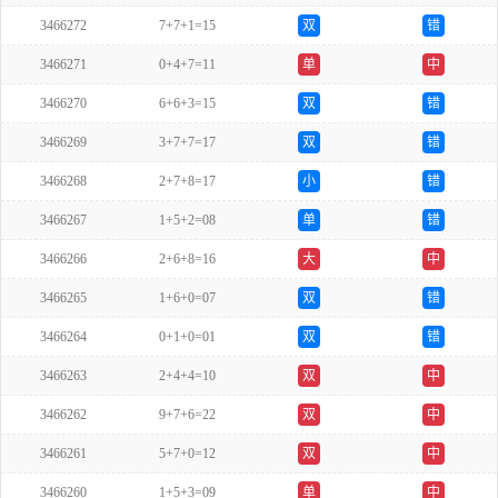
3466272
7+7+1=15
双
错
3466271
0+4+7=11
单
中
3466270
6+6+3=15
双
错
3466269
3+7+7=17
双
错
3466268
2+7+8=17
小
错
3466267
1+5+2=08
单
错
3466266
2+6+8=16
大
中
3466265
1+6+0=07
双
错
3466264
0+1+0=01
双
错
3466263
2+4+4=10
双
中
3466262
9+7+6=22
双
中
3466261
5+7+0=12
双
中
3466260
1+5+3=09
单
中