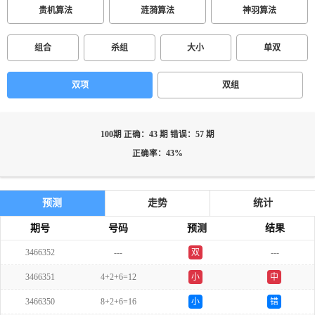
贵机算法
涟漪算法
神羽算法
组合
杀组
大小
单双
双项
双组
100期 正确：43 期 错误：57 期
正确率：43%
预测
走势
统计
期号
号码
预测
结果
3466352
---
双
---
3466351
4+2+6=12
小
中
3466350
8+2+6=16
小
错