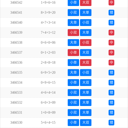
3466542
1+9+6=16
小单
大双
中
3466541
8+3+9=20
小双
大单
错
3466540
4+7+3=14
大单
小双
错
3466539
7+4+1=12
小双
大单
中
3466538
0+6+0=06
大单
小双
中
3466537
0+1+2=03
小单
大双
中
3466536
2+8+8=18
小单
大双
中
3466535
6+9+5=20
大单
小双
错
3466534
0+9+6=15
小单
大双
错
3466533
4+6+4=14
小双
大单
错
3466532
6+0+3=09
小双
大单
错
3466531
1+0+8=09
小双
大单
错
3466530
5+6+4=15
小单
大双
错