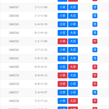
3466567
2+1+1=04
小单
大双
错
3466566
1+2+1=04
小单
大双
错
3466565
6+4+9=19
大双
小单
错
3466564
8+2+6=16
小双
大单
错
3466563
1+1+7=09
小单
大双
中
3466562
3+7+2=12
小单
大双
错
3466561
5+6+5=16
小双
大单
错
3466560
8+9+4=21
小双
大单
中
3466559
4+0+9=13
小单
大双
中
3466558
9+8+2=19
大单
小双
中
3466557
3+4+0=07
大单
小双
错
3466556
5+2+7=14
小单
大双
中