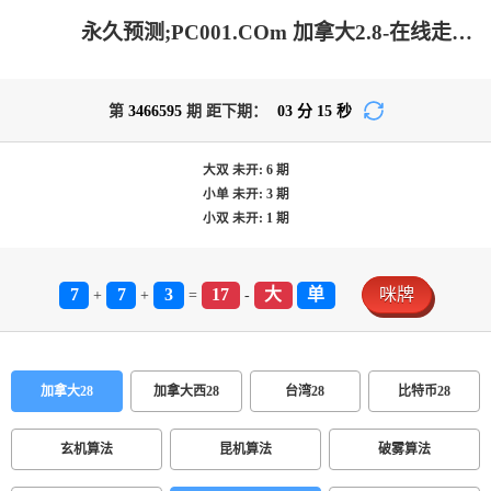
永久预测;PC001.COm 加拿大2.8-在线走势|加拿大pc走势预测|PC在线预测网站|PC加拿大2.8预测结果|加拿大预测pc2.8咪牌|加拿大咪牌刮刮结果_专业走势结果分析!
第
3466595
期 距下期：
03
分
15
秒
大双
未开:
6
期
小单
未开:
3
期
小双
未开:
1
期
7
7
3
17
大
单
咪牌
+
+
=
-
加拿大28
加拿大西28
台湾28
比特币28
玄机算法
昆机算法
破雾算法