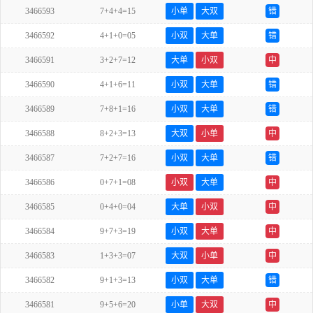
3466593
7+4+4=15
小单
大双
错
3466592
4+1+0=05
小双
大单
错
3466591
3+2+7=12
大单
小双
中
3466590
4+1+6=11
小双
大单
错
3466589
7+8+1=16
小双
大单
错
3466588
8+2+3=13
大双
小单
中
3466587
7+2+7=16
小双
大单
错
3466586
0+7+1=08
小双
大单
中
3466585
0+4+0=04
大单
小双
中
3466584
9+7+3=19
小双
大单
中
3466583
1+3+3=07
大双
小单
中
3466582
9+1+3=13
小双
大单
错
3466581
9+5+6=20
小单
大双
中