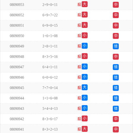
大
08090953
2+9+0=11
殺
中
双
大
08090952
6+9+7=22
殺
中
单
大
08090951
6+9+0=15
殺
中
双
小
08090950
1+6+1=08
殺
中
单
小
08090949
2+8+1=11
殺
错
单
小
08090948
8+3+5=16
殺
中
双
小
08090947
6+4+1=11
殺
错
单
小
08090946
6+0+6=12
殺
错
双
大
08090945
7+7+0=14
殺
错
双
小
08090944
1+1+6=08
殺
错
双
小
08090943
5+4+4=13
殺
错
单
小
08090942
8+3+6=17
殺
中
单
大
08090941
8+3+2=13
殺
中