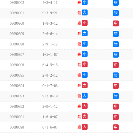
小
08090902
4+3+4=11
殺
错
单
大
08090901
9+3+9=21
殺
错
单
小
08090900
1+8+3=12
殺
中
单
大
08090899
2+6+6=14
殺
错
双
小
08090898
2+9+1=12
殺
错
双
小
08090897
1+5+1=07
殺
错
单
小
08090896
6+4+5=15
殺
中
单
小
08090895
2+8+2=12
殺
错
双
大
08090894
0+1+7=08
殺
中
双
大
08090893
9+2+8=19
殺
错
单
大
08090892
2+9+1=12
殺
中
单
大
08090891
1+6+0=07
殺
中
单
大
08090890
0+1+6=07
殺
中
双