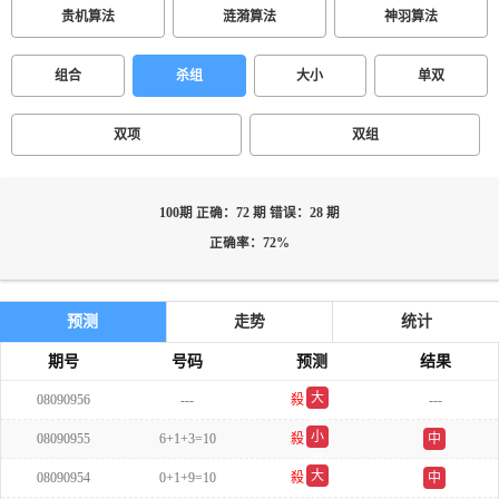
贵机算法
涟漪算法
神羽算法
组合
杀组
大小
单双
双项
双组
100期 正确：72 期 错误：28 期
正确率：72%
预测
走势
统计
期号
号码
预测
结果
大
08090956
---
殺
---
单
小
08090955
6+1+3=10
殺
中
单
大
08090954
0+1+9=10
殺
中
双