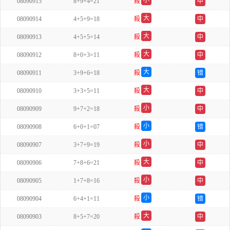
小
08090915
8+9+4=21
殺
中
双
大
08090914
4+5+9=18
殺
中
单
大
08090913
4+5+5=14
殺
中
单
大
08090912
8+0+3=11
殺
中
双
大
08090911
3+9+6=18
殺
错
双
大
08090910
3+3+5=11
殺
中
单
小
08090909
9+7+2=18
殺
中
单
小
08090908
6+0+1=07
殺
错
单
小
08090907
3+7+9=19
殺
中
双
大
08090906
7+8+6=21
殺
中
双
小
08090905
1+7+8=16
殺
中
双
小
08090904
6+4+1=11
殺
错
单
大
08090903
8+5+7=20
殺
中
单