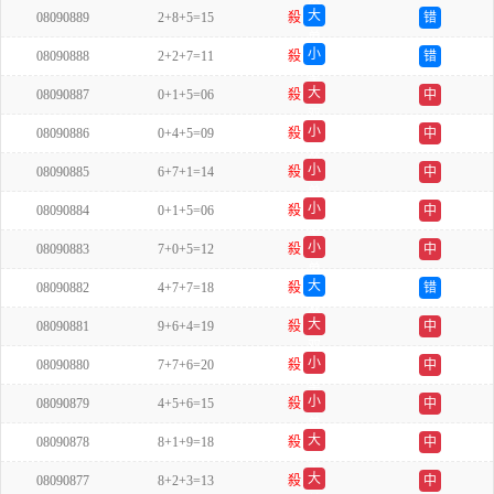
大
08090889
2+8+5=15
殺
错
单
小
08090888
2+2+7=11
殺
错
单
大
08090887
0+1+5=06
殺
中
双
小
08090886
0+4+5=09
殺
中
双
小
08090885
6+7+1=14
殺
中
单
小
08090884
0+1+5=06
殺
中
单
小
08090883
7+0+5=12
殺
中
单
大
08090882
4+7+7=18
殺
错
双
大
08090881
9+6+4=19
殺
中
双
小
08090880
7+7+6=20
殺
中
单
小
08090879
4+5+6=15
殺
中
单
大
08090878
8+1+9=18
殺
中
单
大
08090877
8+2+3=13
殺
中